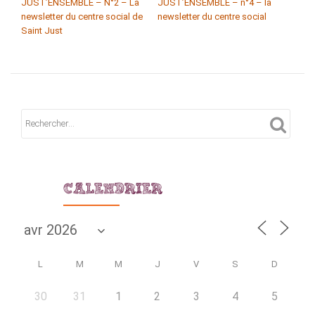
JUST’ENSEMBLE – N°2 – La
JUST’ENSEMBLE – n°4 – la
newsletter du centre social de
newsletter du centre social
Saint Just
CALENDRIER
L
M
M
J
V
S
D
30
31
1
2
3
4
5