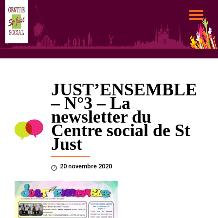
DÉ
Aller
au
LA
contenu
NA
JUST’ENSEMBLE
– N°3 – La
newsletter du
Centre social de St
Just
20 novembre 2020