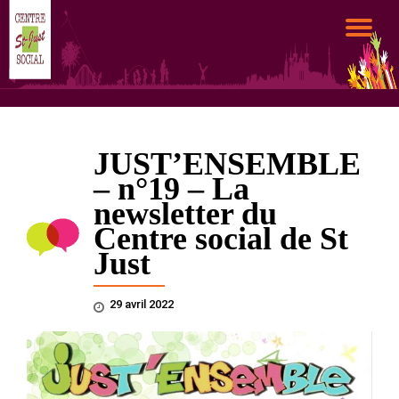
DÉ
Aller
au
LA
contenu
NA
JUST’ENSEMBLE
– n°19 – La
newsletter du
Centre social de St
Just
29 avril 2022