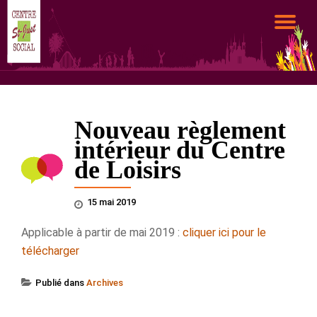
DÉ
Aller
au
LA
contenu
NA
Nouveau règlement
intérieur du Centre
de Loisirs
15 mai 2019
Applicable à partir de mai 2019 :
cliquer ici pour le
télécharger
Publié dans
Archives