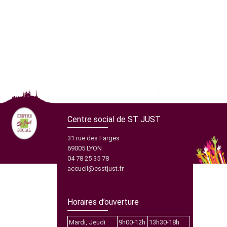
Centre social de ST JUST
31 rue des Farges
69005 LYON
04 78 25 35 78
accueil@csstjust.fr
Horaires d’ouverture
Mardi, Jeudi
9h00-12h
13h30-18h