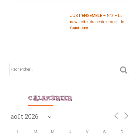
NAVIGATION DE L’ARTICLE
JUST’ENSEMBLE – N°2 – La
newsletter du centre social de
Saint Just
CALENDRIER
L
M
M
J
V
S
D