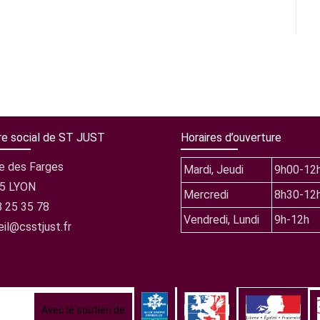
re social de ST JUST
Horaires d’ouverture
ue des Farges
Mardi, Jeudi
9h00-12
5 LYON
Mercredi
8h30-12
8 25 35 78
Vendredi, Lundi
9h-12h
il@csstjust.fr
Avec le soutien de