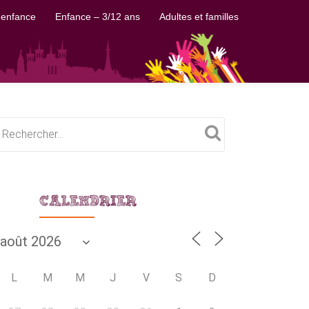
 enfance
Enfance – 3/12 ans
Adultes et familles
CALENDRIER
L
M
M
J
V
S
D