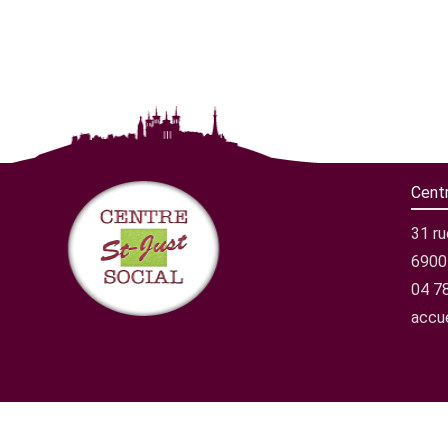
Cent
31 r
6900
04 7
accue
Menu